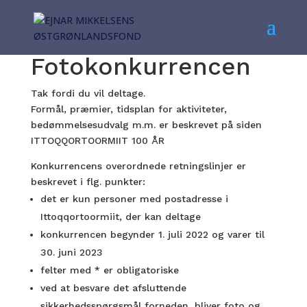
Fotokonkurrencen
Tak fordi du vil deltage.
Formål, præmier, tidsplan for aktiviteter,
bedømmelsesudvalg m.m. er beskrevet på siden
ITTOQQORTOORMIIT 100 ÅR
Konkurrencens overordnede retningslinjer er
beskrevet i flg. punkter:
det er kun personer med postadresse i
Ittoqqortoormiit, der kan deltage
konkurrencen begynder 1. juli 2022 og varer til
30. juni 2023
felter med * er obligatoriske
ved at besvare det afsluttende
sikkerhedsspørgsmål forneden, bliver foto og