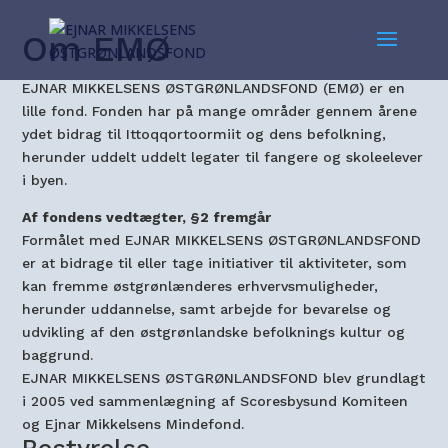
Om EMØ
EJNAR MIKKELSENS ØSTGRØNLANDSFOND (EMØ) er en
lille fond. Fonden har på mange områder gennem årene
ydet bidrag til
Ittoqqortoormiit
og dens befolkning,
herunder uddelt uddelt
legater til fangere og skoleelever
i byen.
Af fondens vedtægter, §2 fremgår
Formålet med EJNAR MIKKELSENS ØSTGRØNLANDSFOND
er at bidrage til eller tage initiativer til aktiviteter, som
kan fremme østgrønlænderes erhvervsmuligheder,
herunder uddannelse, samt arbejde for bevarelse og
udvikling af den østgrønlandske befolknings kultur og
baggrund.
EJNAR MIKKELSENS ØSTGRØNLANDSFOND blev grundlagt
i 2005 ved sammenlægning af Scoresbysund Komiteen
og Ejnar Mikkelsens Mindefond.