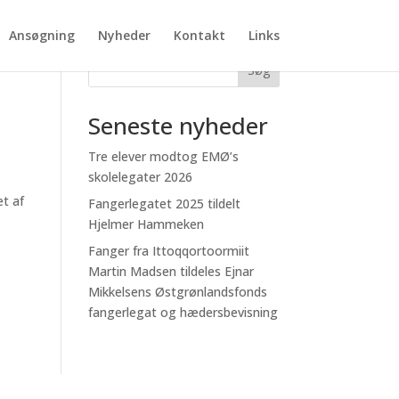
Ansøgning
Nyheder
Kontakt
Links
Søg
Seneste nyheder
Tre elever modtog EMØ’s
skolelegater 2026
et af
Fangerlegatet 2025 tildelt
Hjelmer Hammeken
Fanger fra Ittoqqortoormiit
Martin Madsen tildeles Ejnar
Mikkelsens Østgrønlandsfonds
fangerlegat og hædersbevisning