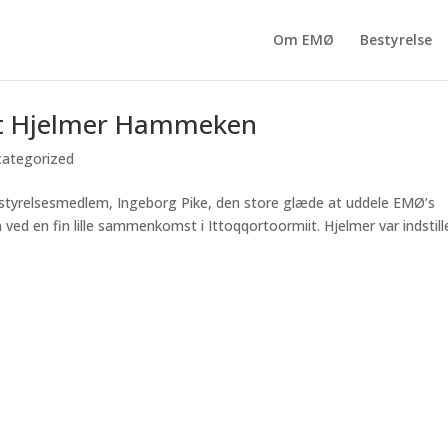
Om EMØ
Bestyrelse
elt Hjelmer Hammeken
ategorized
styrelsesmedlem, Ingeborg Pike, den store glæde at uddele EMØ’s
ed en fin lille sammenkomst i Ittoqqortoormiit. Hjelmer var indstill